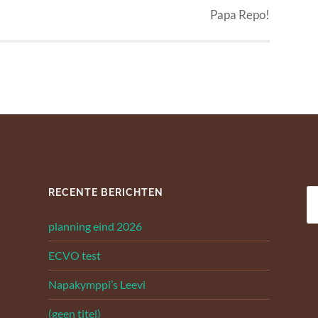
Papa Repo!
RECENTE BERICHTEN
Z
na
planning eind 2026
ECVO test
Napakymppi’s Leevi
(geen titel)