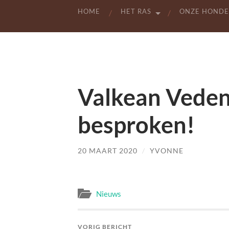
HOME
HET RAS
ONZE HOND
Valkean Veden 
besproken!
20 MAART 2020
/
YVONNE
Nieuws
VORIG BERICHT