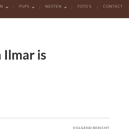
EN
PUPS
NESTEN
FOTO’S
CONTACT
Ilmar is
VOLGEND BERICHT