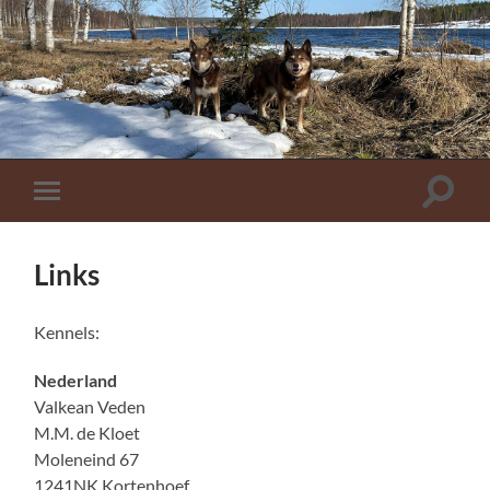
Toggle
Toggle
zoekve
mobiel
menu
Links
Kennels:
Nederland
Valkean Veden
M.M. de Kloet
Moleneind 67
1241NK Kortenhoef