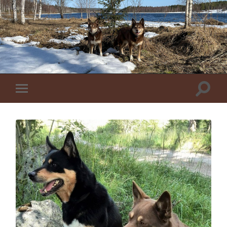
Toggle
Toggle
zoekve
mobiel
menu