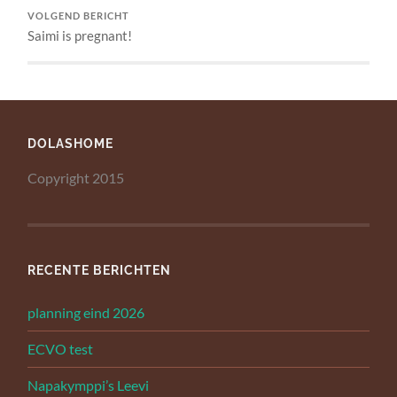
VOLGEND BERICHT
Saimi is pregnant!
DOLASHOME
Copyright 2015
RECENTE BERICHTEN
planning eind 2026
ECVO test
Napakymppi’s Leevi