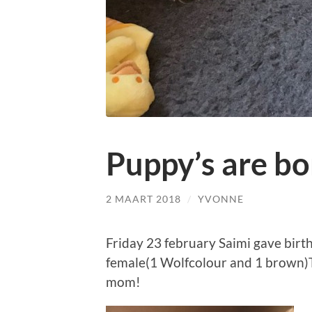
Puppy’s are bo
2 MAART 2018
/
YVONNE
Friday 23 february Saimi gave birth
female(1 Wolfcolour and 1 brown)Th
mom!