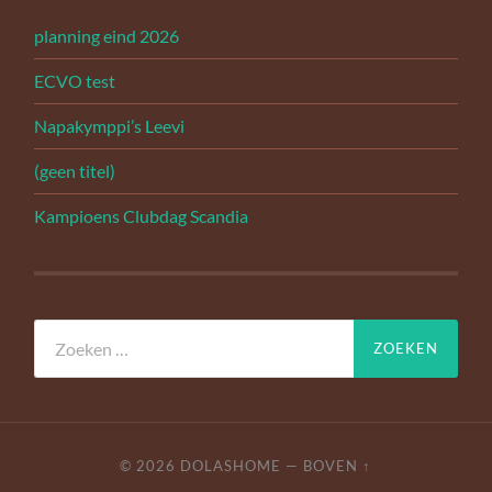
planning eind 2026
ECVO test
Napakymppi’s Leevi
(geen titel)
Kampioens Clubdag Scandia
Zoeken
naar:
© 2026
DOLASHOME
—
BOVEN ↑