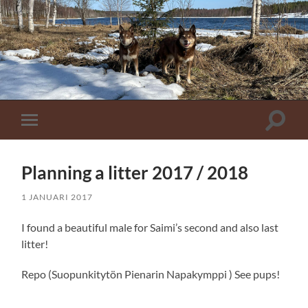
Toggle
Toggle
zoekve
mobiel
menu
Planning a litter 2017 / 2018
1 JANUARI 2017
I found a beautiful male for Saimi’s second and also last
litter!
Repo (Suopunkitytön Pienarin Napakymppi ) See pups!