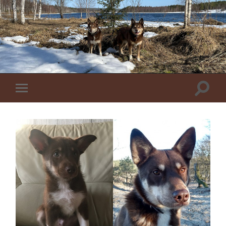
Toggle
Toggle
zoekve
mobiel
menu