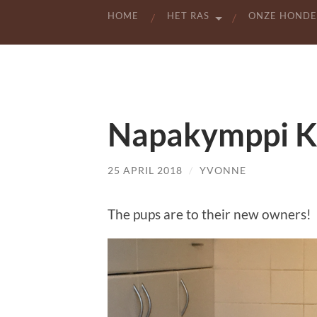
HOME
HET RAS
ONZE HOND
Napakymppi K
25 APRIL 2018
/
YVONNE
The pups are to their new owners!