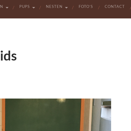
EN
PUPS
NESTEN
FOTO’S
CONTACT
ids