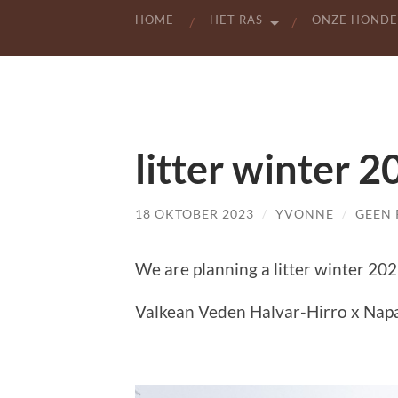
HOME
HET RAS
ONZE HOND
litter winter 
18 OKTOBER 2023
/
YVONNE
/
GEEN 
We are planning a litter winter 2
Valkean Veden Halvar-Hirro x Napa