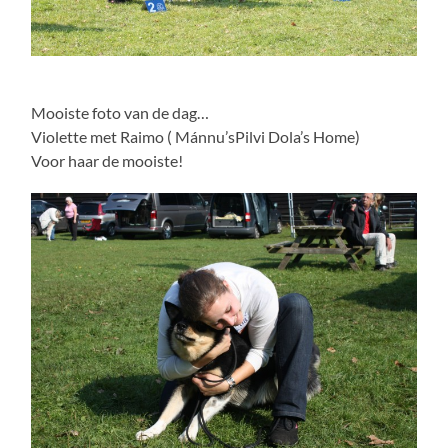
Mooiste foto van de dag…
Violette met Raimo ( Mánnu’sPilvi Dola’s Home)
Voor haar de mooiste!