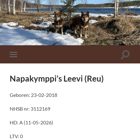
Toggle
Toggle
zoekve
mobiel
menu
Napakymppi’s Leevi (Reu)
Geboren: 23-02-2018
NHSB nr: 3112169
HD: A (11-05-2026)
LTV: 0