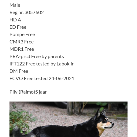
Male
Reg.nr. 3057602
HD A
ED Free
Pompe Free
CMR3 Free
MDR1 Free
PRA-prcd Free by parents
IFT122 Free tested by Laboklin
DM Free
ECVO Free tested 24-06-2021
Pilvi(Raimo)5 jaar