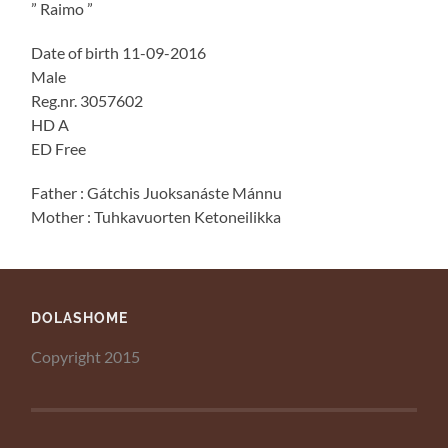
” Raimo ”
Date of birth 11-09-2016
Male
Reg.nr. 3057602
HD A
ED Free
Father : Gátchis Juoksanáste Mánnu
Mother : Tuhkavuorten Ketoneilikka
DOLASHOME
Copyright 2015