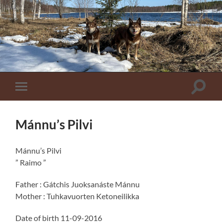
Toggle
Toggle
zoekve
mobiel
menu
Mánnu’s Pilvi
Mánnu’s Pilvi
” Raimo ”
Father : Gátchis Juoksanáste Mánnu
Mother : Tuhkavuorten Ketoneilikka
Date of birth 11-09-2016